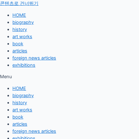
콘텐츠로 건너뛰기
HOME
biography
history
art works
book
articles
foreign news articles
exhibitions
Menu
HOME
biography
history
art works
book
articles
foreign news articles
exhibitions